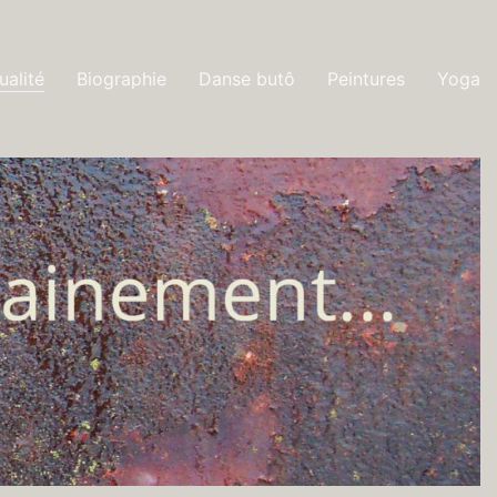
ualité
Biographie
Danse butô
Peintures
Yoga