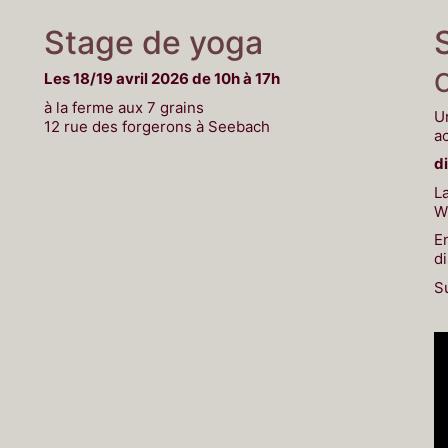
Stage de yoga
Les 18/19 avril 2026 de 10h à 17h
à la ferme aux 7 grains
U
12 rue des forgerons à Seebach
a
d
La
W
En
d
S